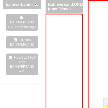
bahnverband.info
Bahnverband.ONLINE
(open/close)
BAHNVERBAND
e.V. >>> Homepage
LinkedIn
BAHNVERBAND
NEWSLETTER
vom
BAHNVERBAND
e.V.
.