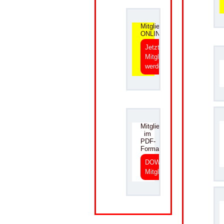
Mitgliedsantrag
ONLINE
Jetzt
Mitglied
werden
.
Mitgliedsantrag
im
PDF-
Format
DOWNLOAD
Mitgliedsantrag
.