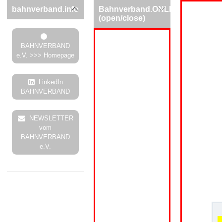
bahnverband.info
Bahnverband.ONLINE
(open/close)
BAHNVERBAND
e.V. >>> Homepage
LinkedIn
BAHNVERBAND
NEWSLETTER
vom
BAHNVERBAND
e.V.
.