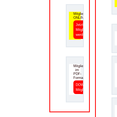
Mitgliedsantrag
ONLINE
Jetzt
Mitglied
werden
.
Mitgliedsantrag
im
PDF-
Format
DOWNLOAD
Mitgliedsantrag
.