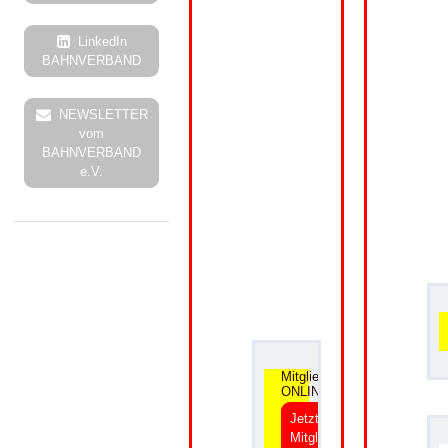
LinkedIn
BAHNVERBAND
NEWSLETTER
vom
BAHNVERBAND
e.V.
.
Mitgliedsantrag
ONLINE
Jetzt
Mitglied