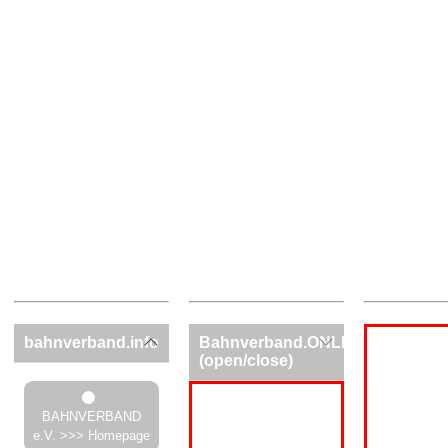
bahnverband.info
Bahnverband.ONLINE
(open/close)
BAHNVERBAND
e.V. >>> Homepage