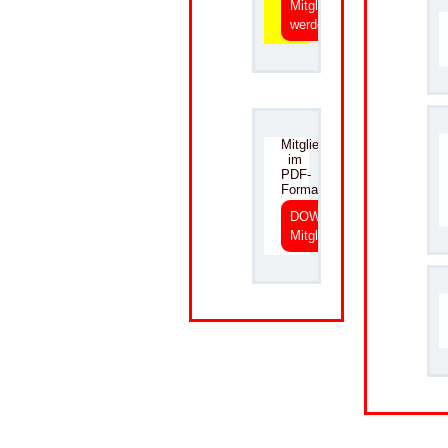
Mitglied
werden
.
Mitgliedsantrag
im
PDF-
Format
DOWNLOAD
Mitgliedsantrag
.
.