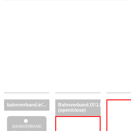
bahnverband.info
Bahnverband.ONLINE
(open/close)
BAHNVERBAND