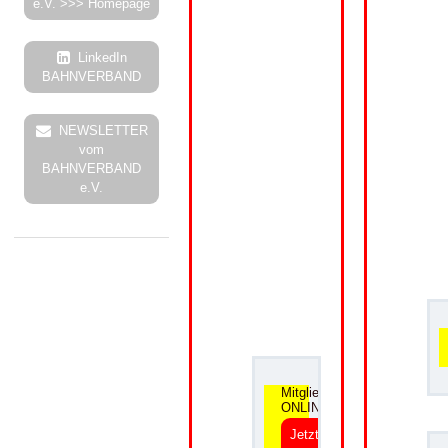
e.V. >>> Homepage
LinkedIn
BAHNVERBAND
NEWSLETTER
vom
BAHNVERBAND
e.V.
.
Mitgliedsantrag
ONLINE
Jetzt