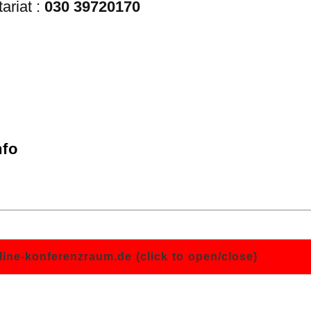
ariat :
030 39720170
nfo
e-konferenzraum.de (click to open/close)