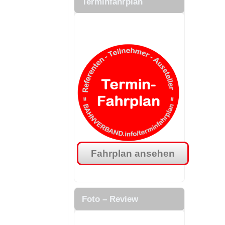
Terminfahrplan
.
.
Fahrplan ansehen
.
Foto – Review
.