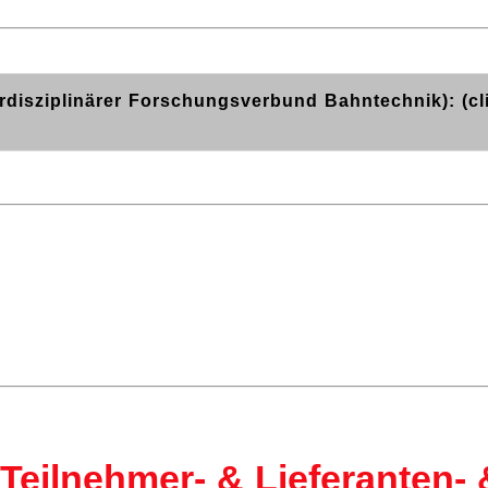
rdisziplinärer Forschungsverbund Bahntechnik): (cl
Teilnehmer- & Lieferanten- 