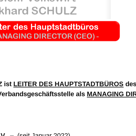
 ist
LEITER DES HAUPTSTADTBÜROS
de
rbandsgeschäftsstelle als
MANAGING DI
V.
– (seit Januar 2022)