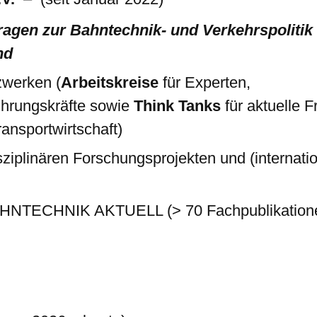
ragen zur Bahntechnik- und Verkehrspolitik
nd
zwerken (
Arbeitskreise
für Experten,
ührungskräfte sowie
Think Tanks
für aktuelle F
ansportwirtschaft)
isziplinären Forschungsprojekten und (internati
BAHNTECHNIK AKTUELL (> 70 Fachpublikation