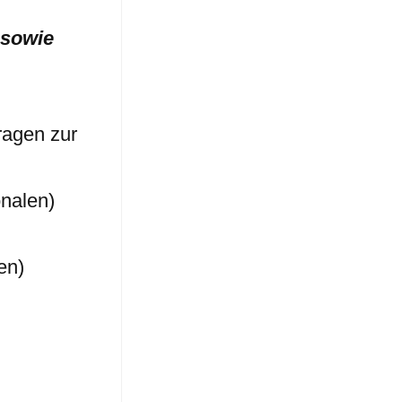
 sowie
ragen zur
onalen)
en)