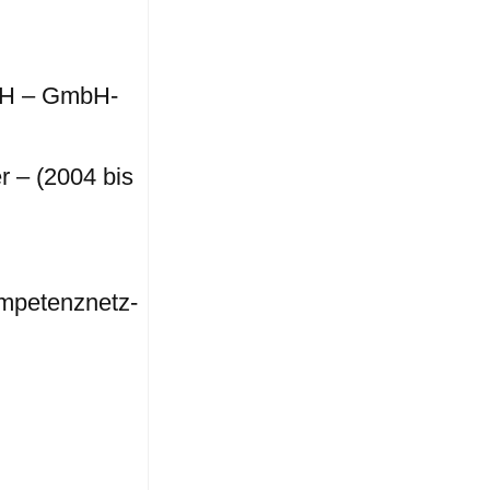
H – GmbH-
r – (2004 bis
mpetenznetz-