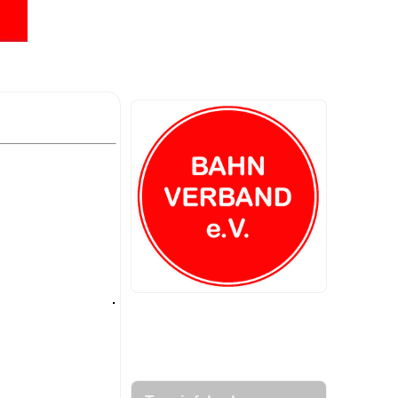
.
.
.
.