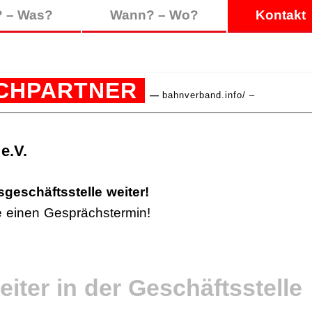
 – Was?
Wann? – Wo?
Kontakt
CHPARTNER
—
bahnverband.info/
–
e.V.
.
geschäftsstelle weiter!
e einen Gesprächstermin!
eiter in der Geschäftsstelle