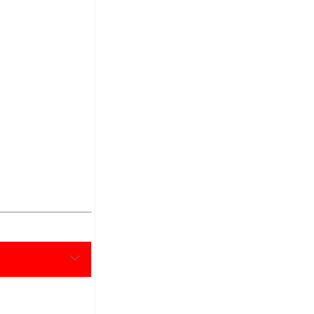
.
.
.