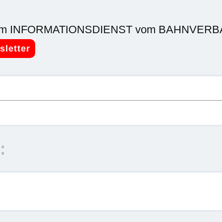
 es im INFORMATIONSDIENST vom BAHNVERB
sletter
: