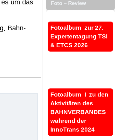
m es um das
Foto – Review
.
g, Bahn-
Fotoalbum zur 27.
Expertentagung TSI
& ETCS 2026
.
.
Fotoalbum I zu den
Aktivitäten des
BAHNVERBANDES
während der
InnoTrans 2024