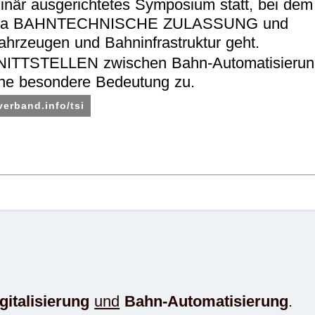
plinär ausgerichtetes Symposium statt, bei de
itthema BAHNTECHNISCHE ZULASSUNG und
zeugen und Bahninfrastruktur geht.
HNITTSTELLEN zwischen Bahn-Automatisierun
ine besondere Bedeutung zu.
verband.info/tsi
.
gitalisierung
und
Bahn-Automatisierung
.