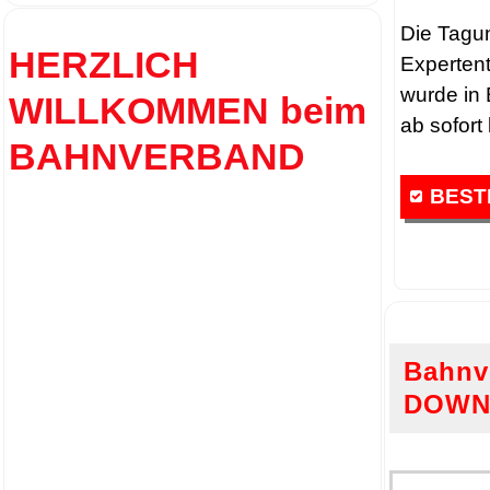
Die Tagu
HERZLICH
Experten
wurde in 
WILLKOMMEN beim
ab sofort
BAHNVERBAND
BEST
Bahnv
DOW