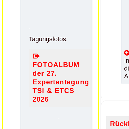
.
Tagungsfotos:
I
FOTOALBUM
d
der 27.
A
Expertentagung
TSI & ETCS
2026
..
Rückb