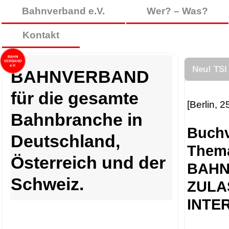
Bahnverband e.V.
Wer? – Was?
Kontakt
Neu! TSI
BAHNVERBAND
für die gesamte
[Berlin, 
Bahnbranche in
Buchv
Deutschland,
Them
Österreich und der
BAHN
Schweiz.
ZULA
INTE