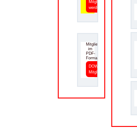
Mitglied
werden
.
Mitgliedsantrag
im
PDF-
Format
DOWNLOAD
Mitgliedsantrag
.
.