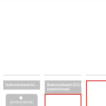
bahnverband.info
Bahnverband.ONLINE
(open/close)
BAHNVERBAND