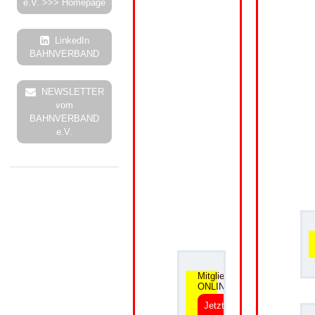
e.V. >>> Homepage
LinkedIn
BAHNVERBAND
NEWSLETTER
vom
BAHNVERBAND
e.V.
.
Mitgliedsantrag
ONLINE
Jetzt