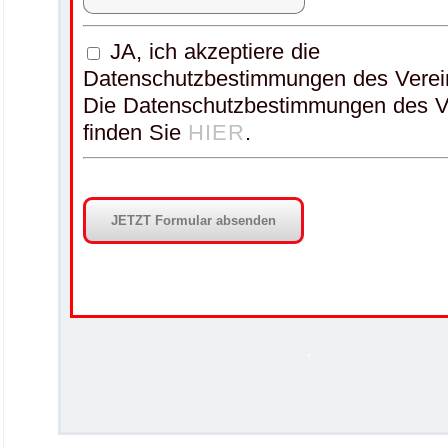
Datenschutz
JA, ich akzeptiere die
wird
Datenschutzbestimmungen des Verei
bei
Die Datenschutzbestimmungen des V
uns
finden Sie
HIER
.
GROß
geschrieben.
.