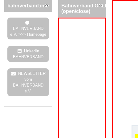
bahnverband.info
Bahnverband.ONLINE
(open/close)
BAHNVERBAND
e.V. >>> Homepage
LinkedIn
BAHNVERBAND
NEWSLETTER
vom
BAHNVERBAND
e.V.
.