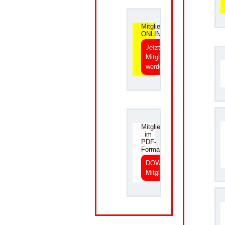
Mitgliedsantrag
ONLINE
Jetzt
Mitglied
werden
.
Mitgliedsantrag
im
PDF-
Format
DOWNLOAD
Mitgliedsantrag
.