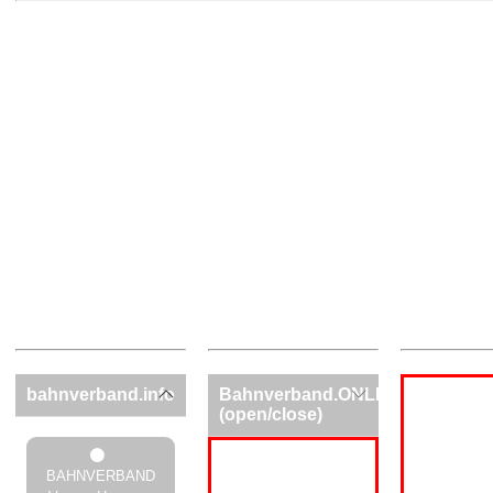
bahnverband.info
Bahnverband.ONLINE
(open/close)
BAHNVERBAND