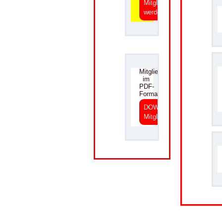
Mitglied
werden
.
Mitgliedsantrag
im
PDF-
Format
DOWNLOAD
Mitgliedsantrag
.
.