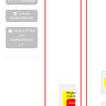
e.V. >>> Homepage
LinkedIn
BAHNVERBAND
NEWSLETTER
vom
BAHNVERBAND
e.V.
.
Mitgliedsantrag
ONLINE
Jetzt