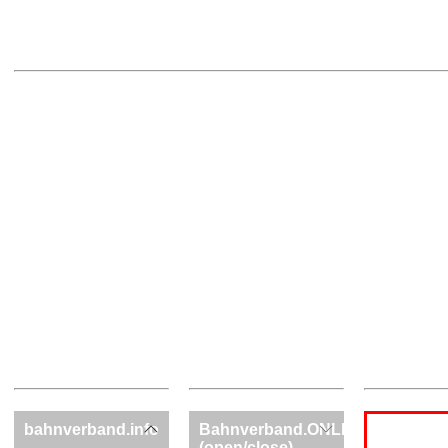
bahnverband.info
Bahnverband.ONLINE
(open/close)