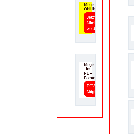
Mitgliedsantrag
ONLINE
Jetzt
Mitglied
werden
.
Mitgliedsantrag
im
PDF-
Format
DOWNLOAD
Mitgliedsantrag
.