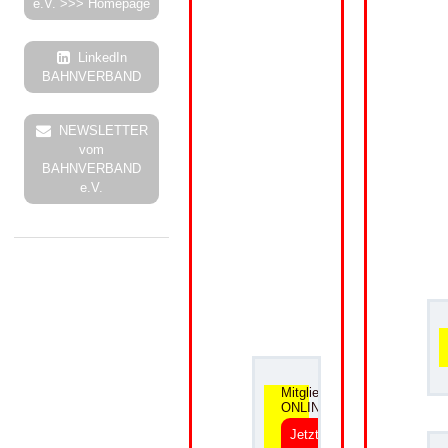
e.V. >>> Homepage
LinkedIn
BAHNVERBAND
NEWSLETTER
vom
BAHNVERBAND
e.V.
.
Mitgliedsantrag
ONLINE
Jetzt