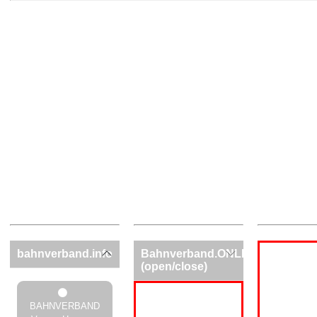
bahnverband.info
Bahnverband.ONLINE
(open/close)
BAHNVERBAND