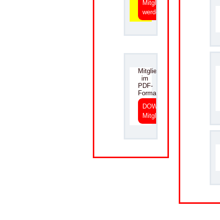
Mitglied
werden
.
Mitgliedsantrag
im
PDF-
Format
DOWNLOAD
Mitgliedsantrag
.
.