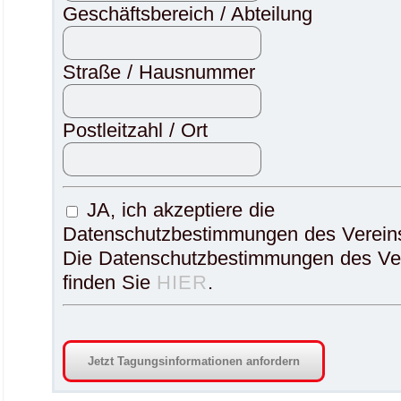
Geschäftsbereich / Abteilung
Straße / Hausnummer
Postleitzahl / Ort
Datenschutz
JA, ich akzeptiere die
wird
Datenschutzbestimmungen des Verein
bei
Die Datenschutzbestimmungen des Ve
uns
finden Sie
HIER
.
GROß
geschrieben.