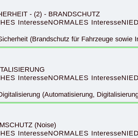
ICHERHEIT - (2) - BRANDSCHUTZ
HES Interesse
NORMALES Interesse
NIED
cherheit (Brandschutz für Fahrzeuge sowie Inf
GITALISIERUNG
HES Interesse
NORMALES Interesse
NIED
gitalisierung (Automatisierung, Digitalisierun
RMSCHUTZ (Noise)
HES Interesse
NORMALES Interesse
NIED