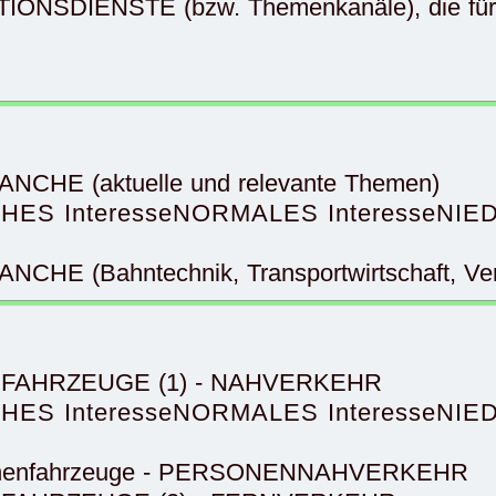
IONSDIENSTE (bzw. Themenkanäle), die für S
ANCHE (aktuelle und relevante Themen)
HES Interesse
NORMALES Interesse
NIED
CHE (Bahntechnik, Transportwirtschaft, Verk
NENFAHRZEUGE (1) - NAHVERKEHR
HES Interesse
NORMALES Interesse
NIED
hienenfahrzeuge - PERSONENNAHVERKEHR