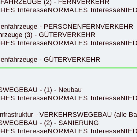
NENFAHRZEUGE (2) - FERNVERKEHR
HES Interesse
NORMALES Interesse
NIED
hienenfahrzeuge - PERSONENFERNVERKEHR
nfahrzeuge (3) - GÜTERVERKEHR
HES Interesse
NORMALES Interesse
NIED
ienenfahrzeuge - GÜTERVERKEHR
RSWEGEBAU - (1) - Neubau
HES Interesse
NORMALES Interesse
NIED
-Infrastruktur - VERKEHRSWEGEBAU (alle Ba
HRSWEGEBAU - (2) - SANIERUNG
HES Interesse
NORMALES Interesse
NIED