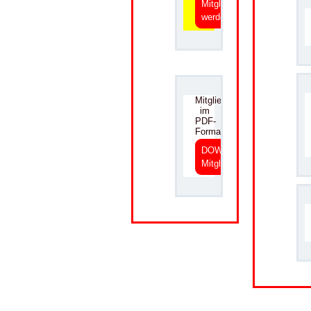
Mitglied
werden
.
Mitgliedsantrag
im
PDF-
Format
DOWNLOAD
Mitgliedsantrag
.
.