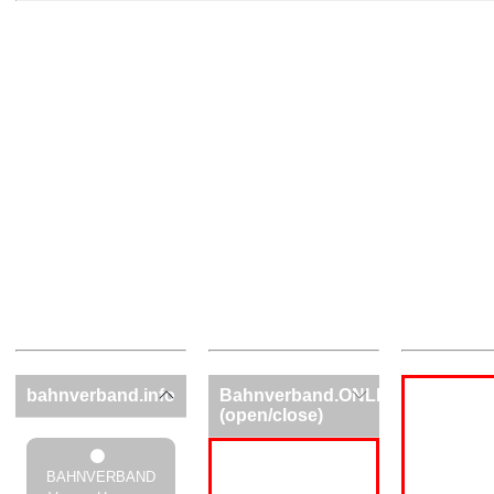
bahnverband.info
Bahnverband.ONLINE
(open/close)
BAHNVERBAND