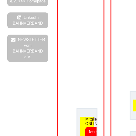
e.V. >>> Homepage
LinkedIn
BAHNVERBAND
NEWSLETTER
vom
BAHNVERBAND
e.V.
.
Mitgliedsantrag
ONLINE
Jetzt