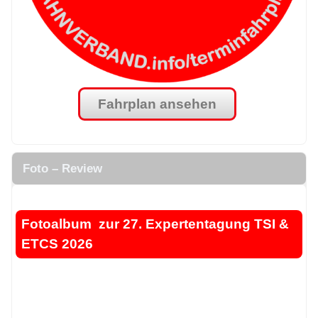
Fahrplan ansehen
.
Foto – Review
.
Fotoalbum zur 27. Expertentagung TSI &
ETCS 2026
.