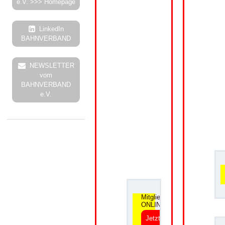
e.V. >>> Homepage
LinkedIn
BAHNVERBAND
NEWSLETTER
vom
BAHNVERBAND
e.V.
.
Mitgliedsantrag
ONLINE
Jetzt