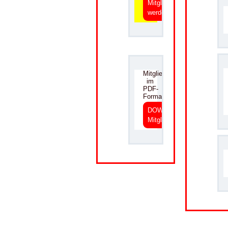
Mitglied
werden
.
Mitgliedsantrag
im
PDF-
Format
DOWNLOAD
Mitgliedsantrag
.
.