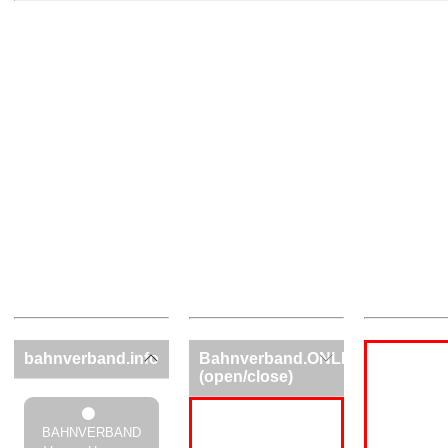
bahnverband.info
Bahnverband.ONLINE
(open/close)
BAHNVERBAND