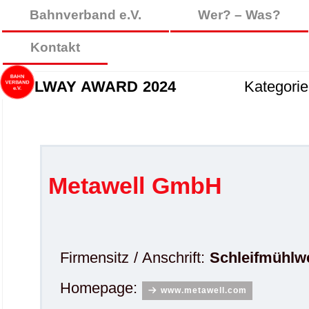
Bahnverband e.V.
Wer? – Was?
Kontakt
RAILWAY AWARD 2024
Kategor
Metawell GmbH
Firmensitz / Anschrift:
Schleifmühlw
Homepage:
www.metawell.com