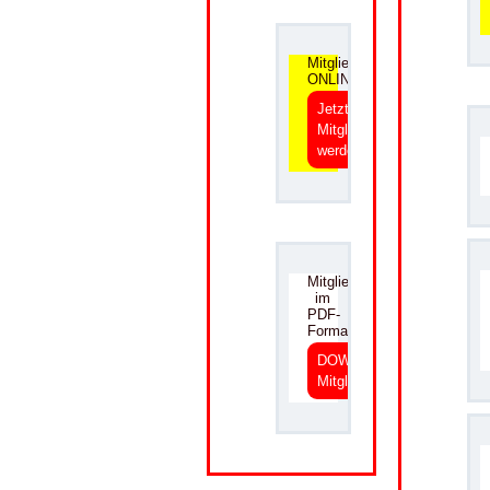
.
Mitgliedsantrag
ONLINE
Jetzt
Mitglied
werden
.
Mitgliedsantrag
im
PDF-
Format
DOWNLOAD
Mitgliedsantrag
.