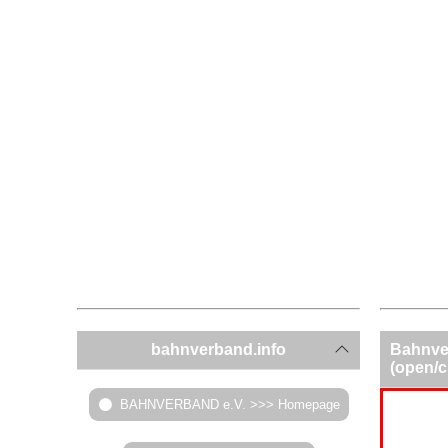
bahnverband.info
Bahnve
(open/c
BAHNVERBAND e.V. >>> Homepage