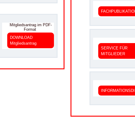
.
FACHPUBLIKATI
Mitgliedsantrag im PDF-
Format
DOWNLOAD
Mitgliedsantrag
SERVICE FÜR
MITGLIEDER
.
INFORMATIONSD
.