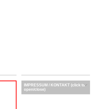
IMPRESSUM / KONTAKT (click to
open/close)