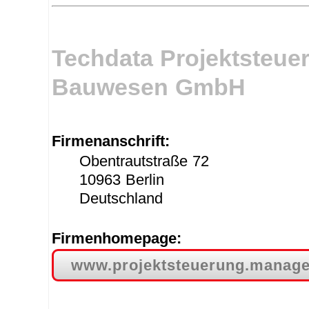
Techdata Projektsteu
Bauwesen GmbH
Firmenanschrift:
Obentrautstraße 72
10963 Berlin
Deutschland
Firmenhomepage:
www.projektsteuerung.manag