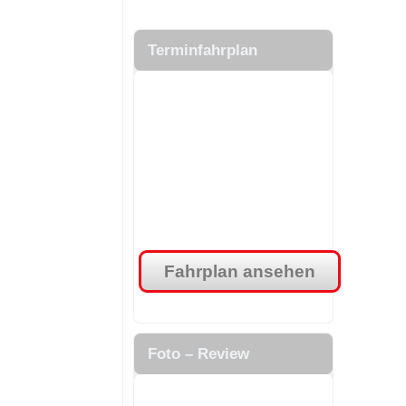
.
Terminfahrplan
.
Fahrplan ansehen
.
Foto – Review
.