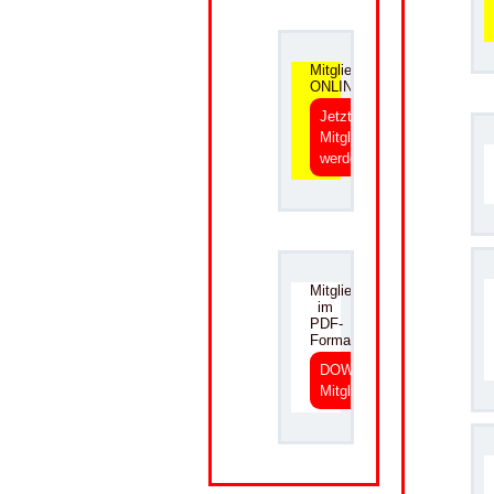
.
Mitgliedsantrag
ONLINE
Jetzt
Mitglied
werden
.
Mitgliedsantrag
im
PDF-
Format
DOWNLOAD
Mitgliedsantrag
.