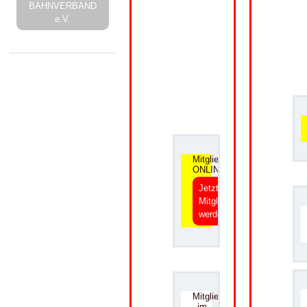
BAHNVERBAND
e.V.
.
Mitgliedsantrag
ONLINE
Jetzt
Mitglied
werden
.
Mitgliedsantrag
im